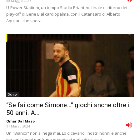
30 Maggio 2026
U-Power Stadium, un tempo Stadio Brianteo: finale di ritorno dei
play-off di Serie B al cardiopalma, con il Catanzaro di Alberto
Aquilani che spera...
Schio
“Se fai come Simone…” giochi anche oltre i
50 anni. A...
Omar Dal Maso
-
17 Marzo 2024
Un "Bianco" non si nega mai. Lo dicevano i nostri nonni e anche
magari i nostri papà, ma quando si parla di calcio a...