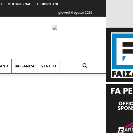
CO
VIDEOGIORNALE
AUDIONOTIZIE
giovedì 6 agosto 2026
IANO
BASSANESE
VENETO