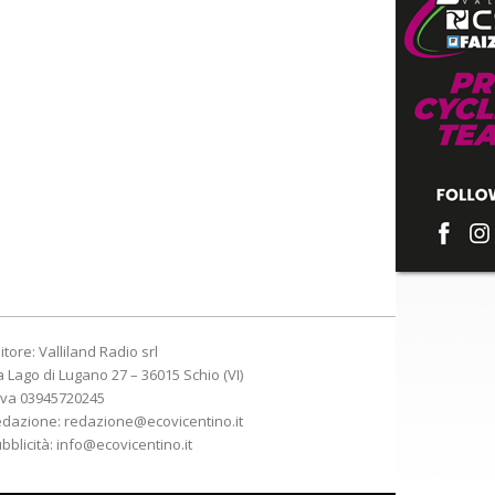
itore: Valliland Radio srl
a Lago di Lugano 27 – 36015 Schio (VI)
Iva 03945720245
edazione:
redazione@ecovicentino.it
bblicità:
info@ecovicentino.it