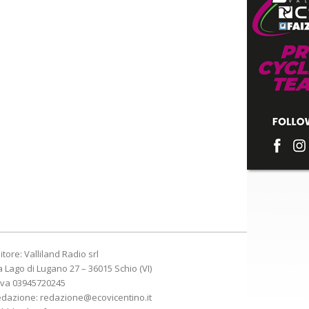
itore: Valliland Radio srl
a Lago di Lugano 27 – 36015 Schio (VI)
Iva 03945720245
edazione:
redazione@ecovicentino.it