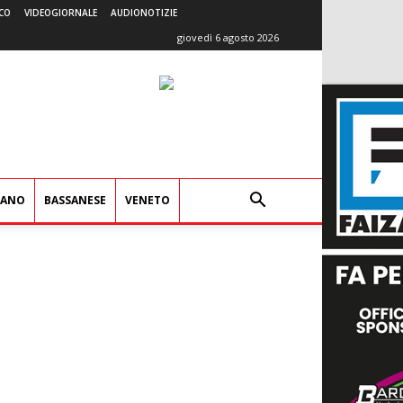
CO
VIDEOGIORNALE
AUDIONOTIZIE
giovedì 6 agosto 2026
IANO
BASSANESE
VENETO