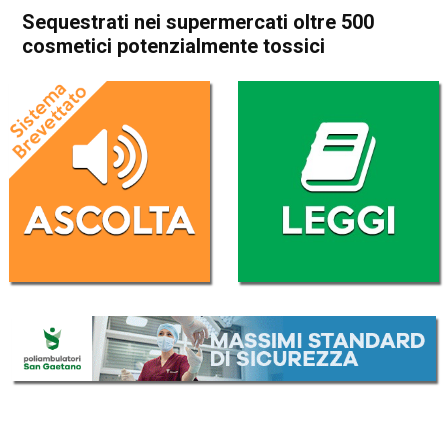
Sequestrati nei supermercati oltre 500
cosmetici potenzialmente tossici
Home
Cronaca
Arzignano
Bassano del Grappa
Cronaca
In Evidenza
Thiene
Vicenza
Sequestrati nei supermercati
oltre 500 cosmetici
potenzialmente tossici
Da
Omar Dal Maso
26 Aprile 2024
(aggiornato il
26 Aprile 2024 18:39
)
ASCOLTA L'AUDIO