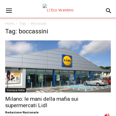
Home
Tags
Boccassini
Tag: boccassini
Cronaca Italia
Milano: le mani della mafia sui
supermercati Lidl
Redazione Nazionale
-