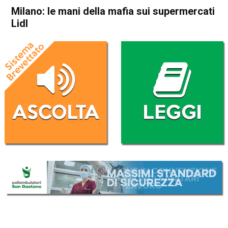
Milano: le mani della mafia sui supermercati
Lidl
Home
Cronaca Italia
Cronaca Italia
Milano: le mani della mafia
sui supermercati Lidl
Da
Redazione Nazionale
15 Maggio 2017
(aggiornato il
15 Maggio 2017 18:18
)
ASCOLTA L'AUDIO
Lettore
00:00
00:00