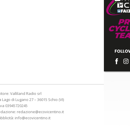
itore: Valliland Radio srl
a Lago di Lugano 27 – 36015 Schio (VI)
Iva 03945720245
edazione:
redazione@ecovicentino.it
bblicità:
info@ecovicentino.it