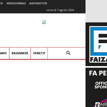
CO
VIDEOGIORNALE
AUDIONOTIZIE
venerdì 7 agosto 2026
IANO
BASSANESE
VENETO