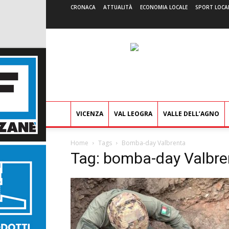
CRONACA
ATTUALITÀ
ECONOMIA LOCALE
SPORT LOCA
VICENZA
VAL LEOGRA
VALLE DELL’AGNO
Home
Tags
Bomba-day Valbrenta
Tag: bomba-day Valbre