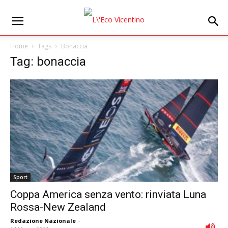
Home
Tags
Bonaccia
Tag: bonaccia
Sport
Coppa America senza vento: rinviata Luna
Rossa-New Zealand
Redazione Nazionale
-