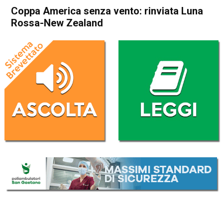
Coppa America senza vento: rinviata Luna
Rossa-New Zealand
Home
Sport
Sport
Coppa America senza vento:
rinviata Luna Rossa-New
Zealand
Da
Redazione Nazionale
14 Marzo 2021
(aggiornato il
14 Marzo 2021 20:21
)
ASCOLTA L'AUDIO