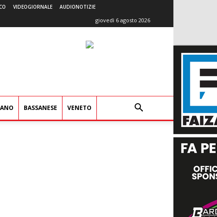
CO
VIDEOGIORNALE
AUDIONOTIZIE
giovedì 6 agosto 2026
IANO
BASSANESE
VENETO