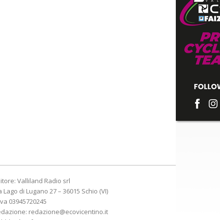
itore: Valliland Radio srl
a Lago di Lugano 27 – 36015 Schio (VI)
Iva 03945720245
edazione:
redazione@ecovicentino.it