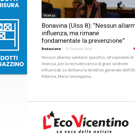
Vicenza
Bonavina (Ulss 8): “Nessun allar
influenza, ma rimane
fondamentale la prevenzione”
Redazione
-
10 Gennaio 2024
Nessun allarme sanitario specifico, all'ospedale di
Vicenza, per la recrudescenza di gravi sindromi
influenzali. Lo dichiara la direttrice generale dell'Ul
8 Berica, Maria Giuseppina...