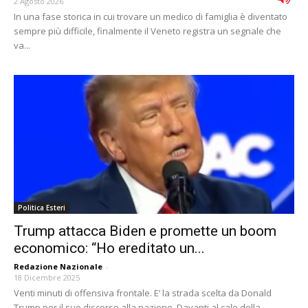
2 Agosto 2026
In una fase storica in cui trovare un medico di famiglia è diventato
sempre più difficile, finalmente il Veneto registra un segnale che
va...
Politica Esteri
Trump attacca Biden e promette un boom
economico: “Ho ereditato un...
Redazione Nazionale
-
18 Dicembre 2025
Venti minuti di offensiva frontale. E’ la strada scelta da Donald
Trump per il suo discorso alla nazione. Davanti al calo della