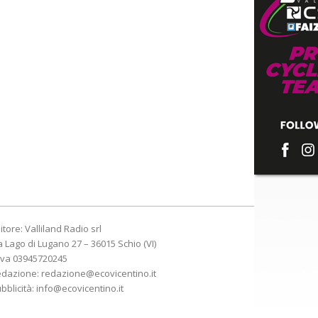
itore: Valliland Radio srl
a Lago di Lugano 27 – 36015 Schio (VI)
Iva 03945720245
edazione:
redazione@ecovicentino.it
bblicità:
info@ecovicentino.it