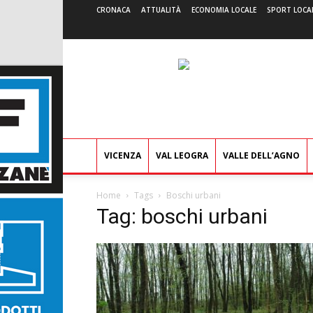
CRONACA
ATTUALITÀ
ECONOMIA LOCALE
SPORT LOCA
VICENZA
VAL LEOGRA
VALLE DELL’AGNO
Home
Tags
Boschi urbani
Tag: boschi urbani