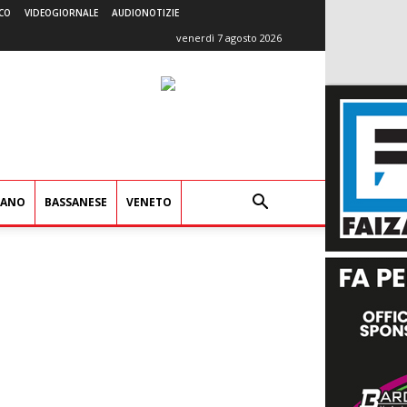
CO
VIDEOGIORNALE
AUDIONOTIZIE
venerdì 7 agosto 2026
IANO
BASSANESE
VENETO