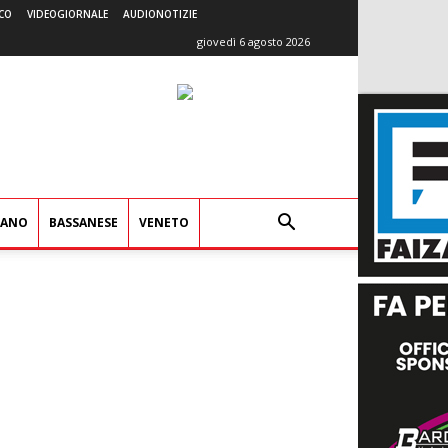
CO
VIDEOGIORNALE
AUDIONOTIZIE
giovedì 6 agosto 2026
IANO
BASSANESE
VENETO