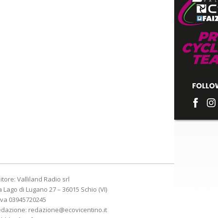
itore: Valliland Radio srl
a Lago di Lugano 27 – 36015 Schio (VI)
Iva 03945720245
edazione:
redazione@ecovicentino.it