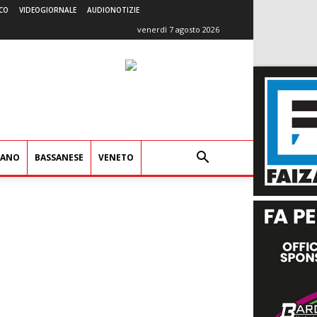
CO
VIDEOGIORNALE
AUDIONOTIZIE
venerdì 7 agosto 2026
IANO
BASSANESE
VENETO