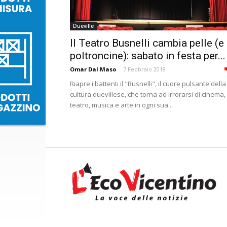
Dueville
Il Teatro Busnelli cambia pelle (e
poltroncine): sabato in festa per...
Omar Dal Maso
-
7 Febbraio 2018
Riapre i battenti il "Busnelli", il cuore pulsante della
cultura duevillese, che torna ad irrorarsi di cinema,
teatro, musica e arte in ogni sua...