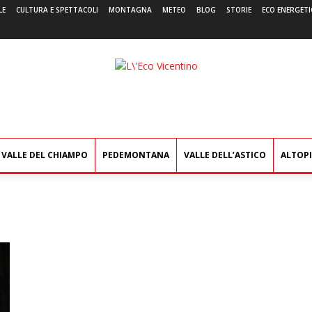
LE
CULTURA E SPETTACOLI
MONTAGNA
METEO
BLOG
STORIE
ECO ENERGETI
L'Eco
Vicentino
VALLE DEL CHIAMPO
PEDEMONTANA
VALLE DELL’ASTICO
ALTOP