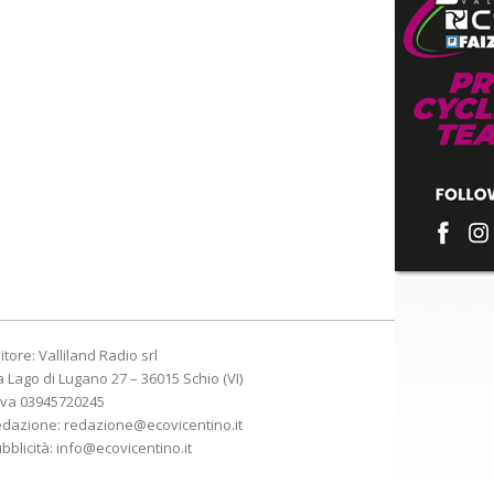
itore: Valliland Radio srl
a Lago di Lugano 27 – 36015 Schio (VI)
Iva 03945720245
edazione:
redazione@ecovicentino.it
bblicità:
info@ecovicentino.it