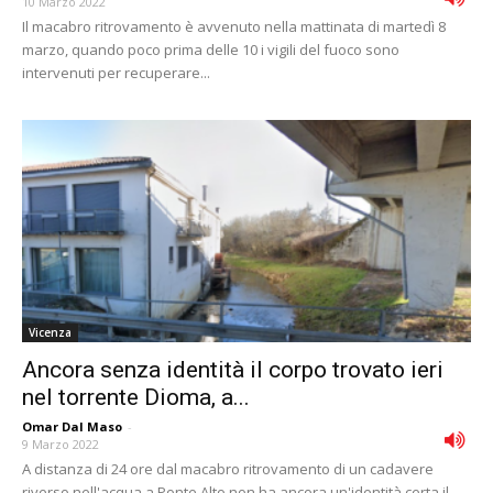
10 Marzo 2022
Il macabro ritrovamento è avvenuto nella mattinata di martedì 8
marzo, quando poco prima delle 10 i vigili del fuoco sono
intervenuti per recuperare...
Vicenza
Ancora senza identità il corpo trovato ieri
nel torrente Dioma, a...
Omar Dal Maso
-
9 Marzo 2022
A distanza di 24 ore dal macabro ritrovamento di un cadavere
riverso nell'acqua a Ponte Alto non ha ancora un'identità certa il