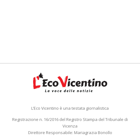
L’Eco Vicentino è una testata giornalistica
Registrazione n. 16/2016 del Registro Stampa del Tribunale di
Vicenza
Direttore Responsabile: Mariagrazia Bonollo