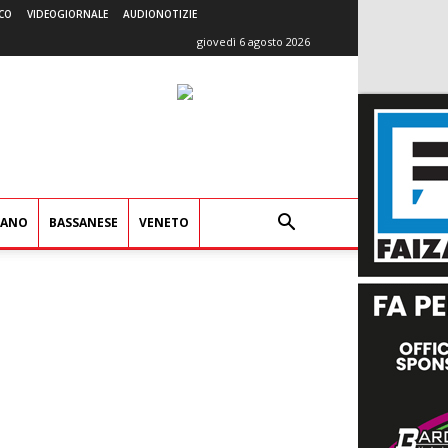
CO
VIDEOGIORNALE
AUDIONOTIZIE
giovedì 6 agosto 2026
IANO
BASSANESE
VENETO