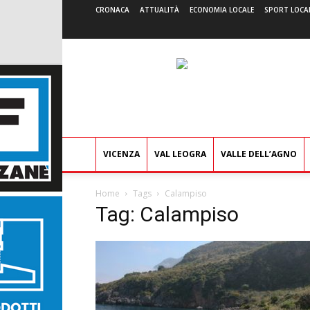
CRONACA
ATTUALITÀ
ECONOMIA LOCALE
SPORT LOCA
VICENZA
VAL LEOGRA
VALLE DELL’AGNO
Home
Tags
Calampiso
Tag: Calampiso