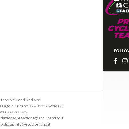
itore: Valliland Radio srl
a Lago di Lugano 27 – 36015 Schio (VI)
Iva 03945720245
edazione:
redazione@ecovicentino.it
bblicità:
info@ecovicentino.it