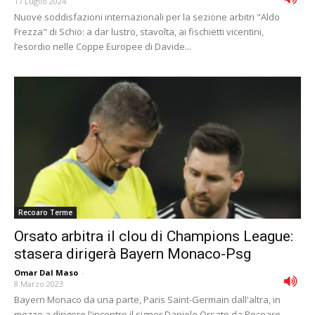
17 Luglio 2024
Nuove soddisfazioni internazionali per la sezione arbitri "Aldo
Frezza" di Schio: a dar lustro, stavolta, ai fischietti vicentini,
l’esordio nelle Coppe Europee di Davide...
Recoaro Terme
Orsato arbitra il clou di Champions League:
stasera dirigerà Bayern Monaco-Psg
Omar Dal Maso
-
8 Marzo 2023
Bayern Monaco da una parte, Paris Saint-Germain dall'altra, in
mezzo a dirigere l'incontro il signor Daniele Orsato da Recoaro