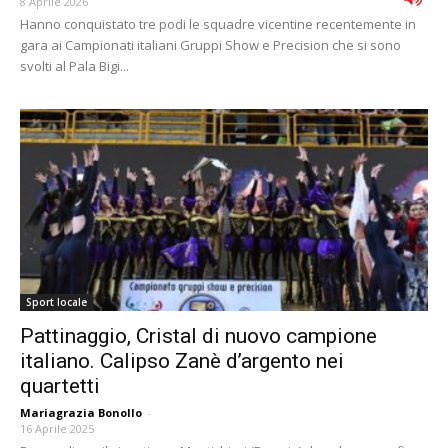
8 Aprile 2026
Hanno conquistato tre podi le squadre vicentine recentemente in
gara ai Campionati italiani Gruppi Show e Precision che si sono
svolti al Pala Bigi...
Sport locale
Pattinaggio, Cristal di nuovo campione
italiano. Calipso Zanè d’argento nei
quartetti
Mariagrazia Bonollo
-
16 Aprile 2025