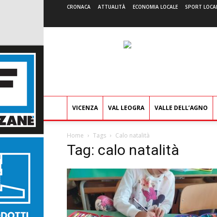
CRONACA
ATTUALITÀ
ECONOMIA LOCALE
SPORT LOCA
VICENZA
VAL LEOGRA
VALLE DELL’AGNO
Home
Tags
Calo natalità
Tag: calo natalità