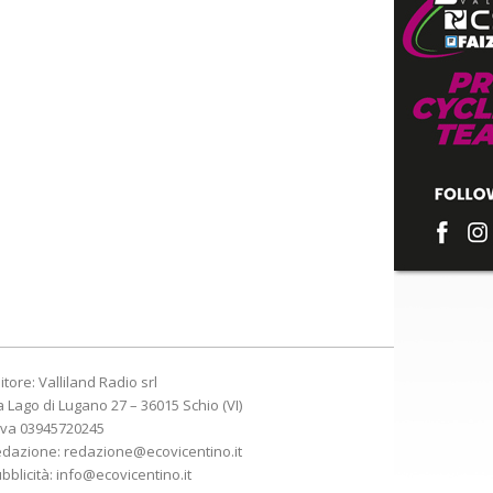
itore: Valliland Radio srl
a Lago di Lugano 27 – 36015 Schio (VI)
Iva 03945720245
edazione:
redazione@ecovicentino.it
bblicità:
info@ecovicentino.it