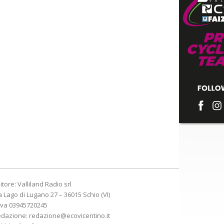
itore: Valliland Radio srl
a Lago di Lugano 27 – 36015 Schio (VI)
Iva 03945720245
edazione:
redazione@ecovicentino.it