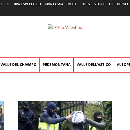
LE
CULTURA E SPETTACOLI
MONTAGNA
METEO
BLOG
STORIE
ECO ENERGETI
L'Eco
Vicentino
VALLE DEL CHIAMPO
PEDEMONTANA
VALLE DELL’ASTICO
ALTOP