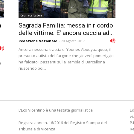
Cronaca Esteri
a
Sagrada Familia: messa in ricordo
delle vittime. E’ ancora caccia ad...
Redazione Nazionale
-
20 Agosto 2017
Ancora nessuna traccia di Younes Abouyaaqoub, il
presunto autista del furgone che giovedì pomeriggio
ha falciato i passanti sulla Rambla di Barcellona
a
riuscendo poi...
L’Eco Vicentino è una testata giornalistica
Ed
vi
Registrazione n. 16/2016 del Registro Stampa del
P.
Tribunale di Vicenza
R