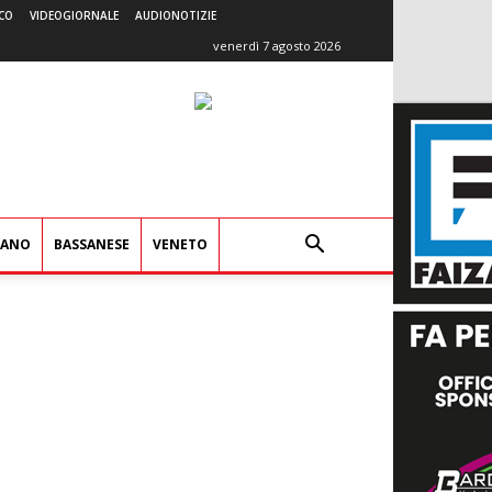
CO
VIDEOGIORNALE
AUDIONOTIZIE
venerdì 7 agosto 2026
IANO
BASSANESE
VENETO