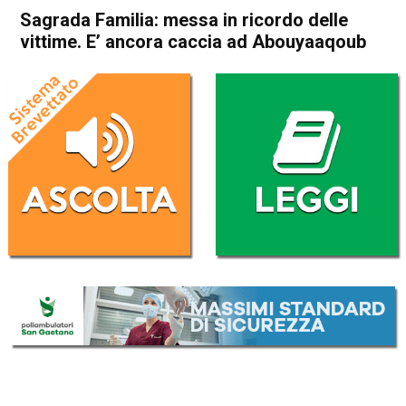
Sagrada Familia: messa in ricordo delle
vittime. E’ ancora caccia ad Abouyaaqoub
Home
Cronaca Esteri
Cronaca Esteri
Sagrada Familia: messa in
ricordo delle vittime. E’
ancora caccia ad
Abouyaaqoub
Da
Redazione Nazionale
20 Agosto 2017