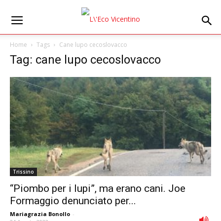
Home
Tags
Cane lupo cecoslovacco
Tag: cane lupo cecoslovacco
Trissino
“Piombo per i lupi”, ma erano cani. Joe
Formaggio denunciato per...
Mariagrazia Bonollo
-