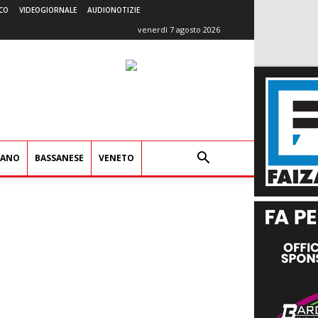
CO
VIDEOGIORNALE
AUDIONOTIZIE
venerdì 7 agosto 2026
IANO
BASSANESE
VENETO