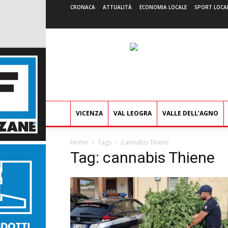
CRONACA
ATTUALITÀ
ECONOMIA LOCALE
SPORT LOCA
VICENZA
VAL LEOGRA
VALLE DELL’AGNO
Home
Tags
Cannabis Thiene
Tag: cannabis Thiene