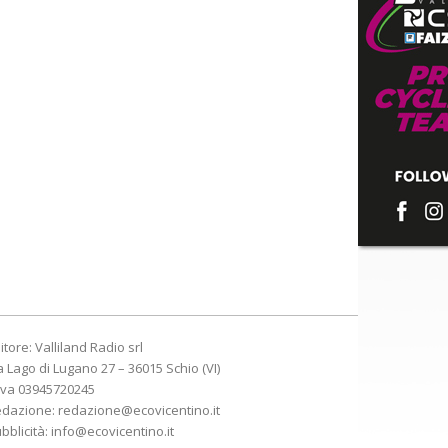
itore: Valliland Radio srl
a Lago di Lugano 27 – 36015 Schio (VI)
Iva 03945720245
edazione:
redazione@ecovicentino.it
bblicità:
info@ecovicentino.it