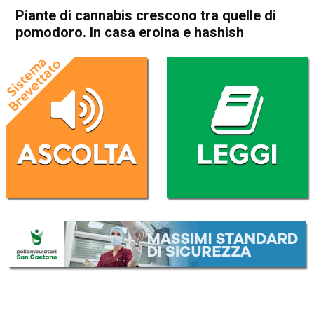
Piante di cannabis crescono tra quelle di
pomodoro. In casa eroina e hashish
Home
Thiene
Cronaca
In Evidenza
Thiene
Piante di cannabis crescono
tra quelle di pomodoro. In
casa eroina e hashish
Da
Omar Dal Maso
12 Ottobre 2023
(aggiornato il
12 Ottobre 2023 18:27
)
ASCOLTA L'AUDIO