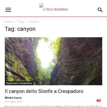
Home
Tags
Canyon
Tag: canyon
Esplorare il Vicentino
Il canyon dello Slonfe a Crespadoro
Mirko Cocco
-
24 Luglio 2022
Piccola meraviglia nascosta fra le colline di Crespadoro, lo Slonfe è