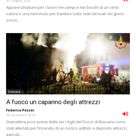
30 Giugno 2020
Apparecchiature per i lavori nei campi e nei boschi di un certo
valore e una mini-moto per bambini sotto stati ritrovati nei giorni
scorsi...
Cronaca
A fuoco un capanno degli attrezzi
Federico Pozzer
-
29 Dicembre 2016
Stamattina poco prima delle sei i Vigili del Fuoco di Bassano sono
stati allertati per l’incendio di un rustico adibito a deposito attrezzi
agricoli...