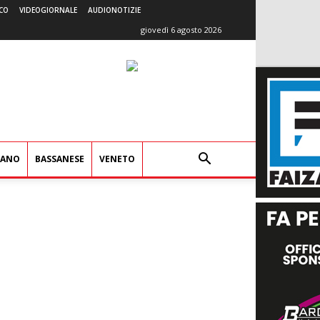
CO
VIDEOGIORNALE
AUDIONOTIZIE
giovedì 6 agosto 2026
IANO
BASSANESE
VENETO