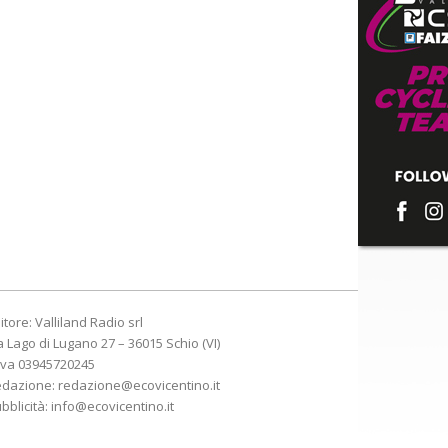
itore: Valliland Radio srl
a Lago di Lugano 27 – 36015 Schio (VI)
Iva 03945720245
edazione:
redazione@ecovicentino.it
bblicità:
info@ecovicentino.it