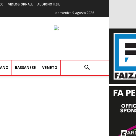
CO
VIDEOGIORNALE
AUDIONOTIZIE
domenica 9 agosto 2026
IANO
BASSANESE
VENETO