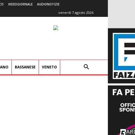
CO
VIDEOGIORNALE
AUDIONOTIZIE
venerdì 7 agosto 2026
IANO
BASSANESE
VENETO