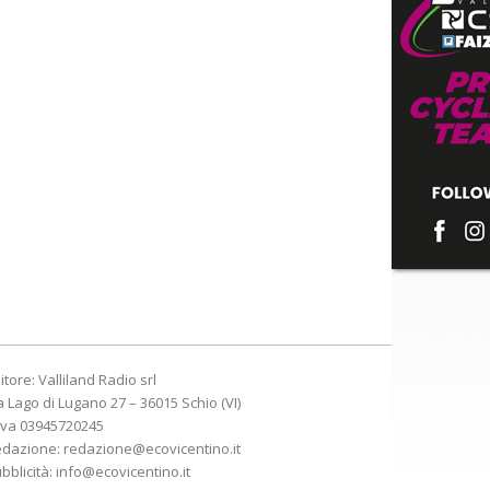
itore: Valliland Radio srl
a Lago di Lugano 27 – 36015 Schio (VI)
Iva 03945720245
edazione:
redazione@ecovicentino.it
bblicità:
info@ecovicentino.it