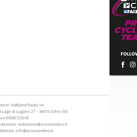
itore: Valliland Radio srl
a Lago di Lugano 27 – 36015 Schio (VI)
Iva 03945720245
edazione:
redazione@ecovicentino.it
bblicità:
info@ecovicentino.it