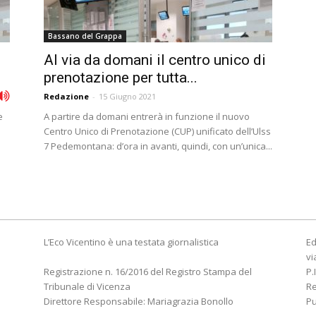
Bassano del Grappa
Al via da domani il centro unico di
prenotazione per tutta...
Redazione
-
15 Giugno 2021
e
A partire da domani entrerà in funzione il nuovo
Centro Unico di Prenotazione (CUP) unificato dell’Ulss
7 Pedemontana: d’ora in avanti, quindi, con un’unica...
L’Eco Vicentino è una testata giornalistica
Ed
vi
Registrazione n. 16/2016 del Registro Stampa del
P.
Tribunale di Vicenza
R
Direttore Responsabile: Mariagrazia Bonollo
Pu