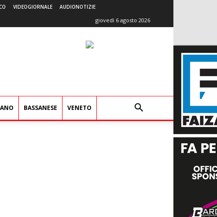
CO
VIDEOGIORNALE
AUDIONOTIZIE
giovedì 6 agosto 2026
IANO
BASSANESE
VENETO