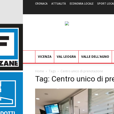
CRONACA
ATTUALITÀ
ECONOMIA LOCALE
SPORT LOCA
VICENZA
VAL LEOGRA
VALLE DELL’AGNO
Home
Tags
Centro unico di prenotazione
Tag: Centro unico di p