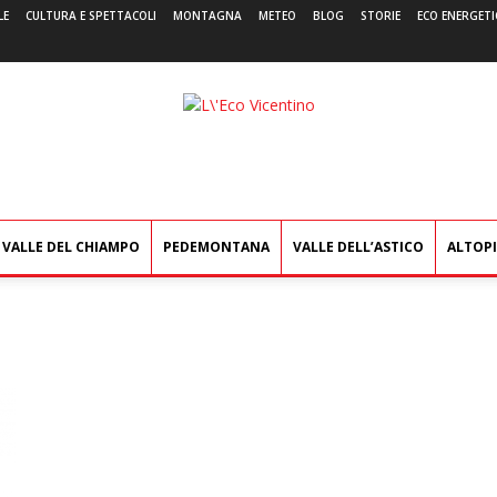
LE
CULTURA E SPETTACOLI
MONTAGNA
METEO
BLOG
STORIE
ECO ENERGETI
L'Eco
Vicentino
VALLE DEL CHIAMPO
PEDEMONTANA
VALLE DELL’ASTICO
ALTOP