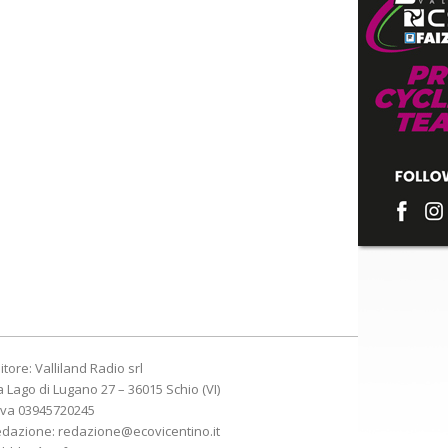
itore: Valliland Radio srl
a Lago di Lugano 27 – 36015 Schio (VI)
Iva 03945720245
edazione:
redazione@ecovicentino.it