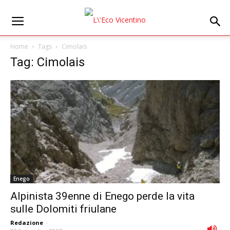
Home
Tags
Cimolais
Tag: Cimolais
Enego
Alpinista 39enne di Enego perde la vita
sulle Dolomiti friulane
Redazione
-