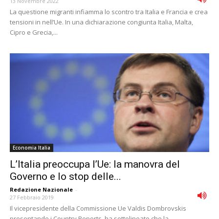
13 Novembre 2022
La questione migranti infiamma lo scontro tra Italia e Francia e crea
tensioni in nell’Ue. In una dichiarazione congiunta Italia, Malta,
Cipro e Grecia,...
Economia Italia
L’Italia preoccupa l’Ue: la manovra del
Governo e lo stop delle...
Redazione Nazionale
-
27 Febbraio 2019
Il vicepresidente della Commissione Ue Valdis Dombrovskis
presentando i Country Reports, ha sottolineato che la