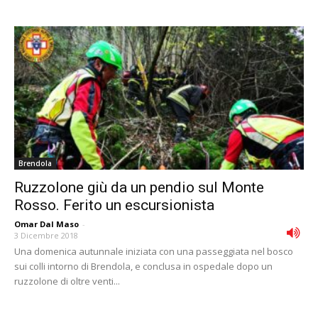
Brendola
Ruzzolone giù da un pendio sul Monte
Rosso. Ferito un escursionista
Omar Dal Maso
-
3 Dicembre 2018
Una domenica autunnale iniziata con una passeggiata nel bosco
sui colli intorno di Brendola, e conclusa in ospedale dopo un
ruzzolone di oltre venti...