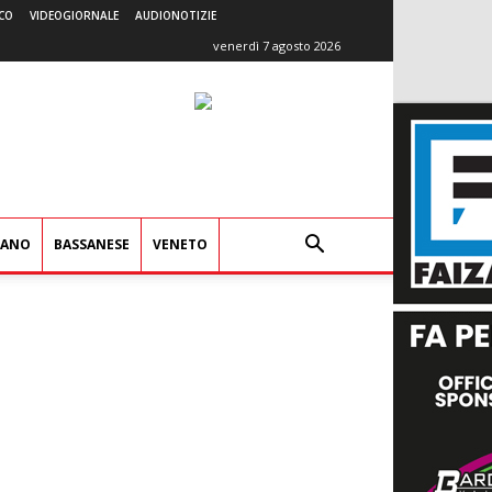
CO
VIDEOGIORNALE
AUDIONOTIZIE
venerdì 7 agosto 2026
IANO
BASSANESE
VENETO