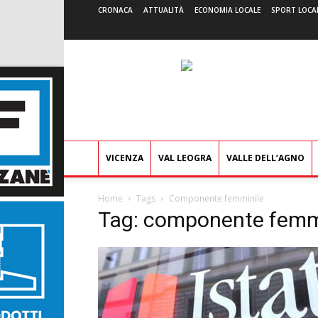
CRONACA
ATTUALITÀ
ECONOMIA LOCALE
SPORT LOCA
VICENZA
VAL LEOGRA
VALLE DELL’AGNO
Home
Tags
Componente femminile
Tag: componente femm