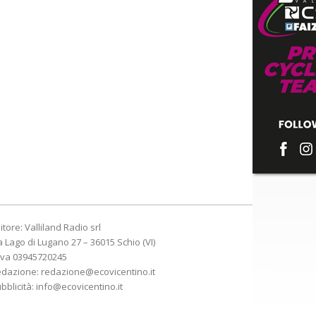
itore: Valliland Radio srl
a Lago di Lugano 27 – 36015 Schio (VI)
Iva 03945720245
edazione:
redazione@ecovicentino.it
bblicità:
info@ecovicentino.it