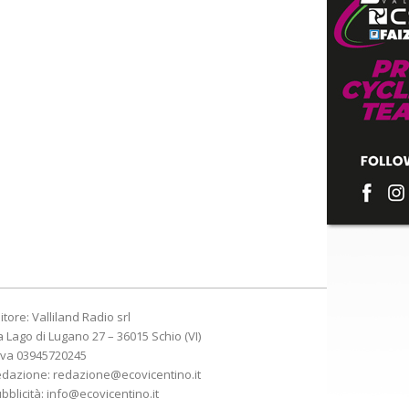
itore: Valliland Radio srl
a Lago di Lugano 27 – 36015 Schio (VI)
Iva 03945720245
edazione:
redazione@ecovicentino.it
bblicità:
info@ecovicentino.it