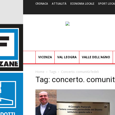
CRONACA
ATTUALITÀ
ECONOMIA LOCALE
SPORT LOCA
VICENZA
VAL LEOGRA
VALLE DELL’AGNO
Home
Tags
Concerto. comunità fedeli
Tag: concerto. comunit