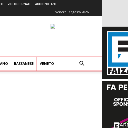
CO
VIDEOGIORNALE
AUDIONOTIZIE
venerdì 7 agosto 2026
IANO
BASSANESE
VENETO