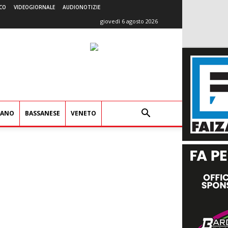
CO
VIDEOGIORNALE
AUDIONOTIZIE
giovedì 6 agosto 2026
IANO
BASSANESE
VENETO