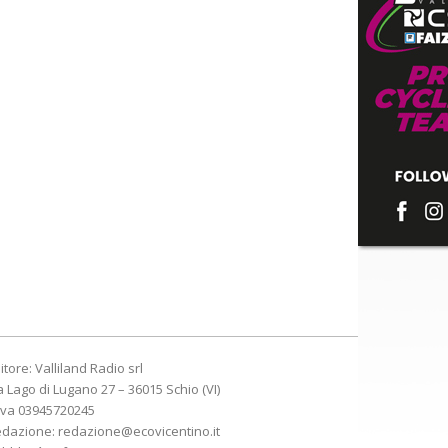
itore: Valliland Radio srl
a Lago di Lugano 27 – 36015 Schio (VI)
Iva 03945720245
edazione:
redazione@ecovicentino.it