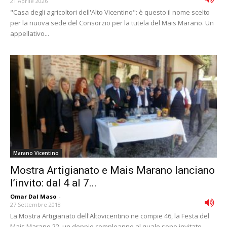
21 Aprile 2026
"Casa degli agricoltori dell'Alto Vicentino": è questo il nome scelto
per la nuova sede del Consorzio per la tutela del Mais Marano. Un
appellativo...
Marano Vicentino
Mostra Artigianato e Mais Marano lanciano
l’invito: dal 4 al 7...
Omar Dal Maso
-
27 Settembre 2018
La Mostra Artigianato dell'Altovicentino ne compie 46, la Festa del
Mais Marano 22, un doppio compleanno al quale sono invitate