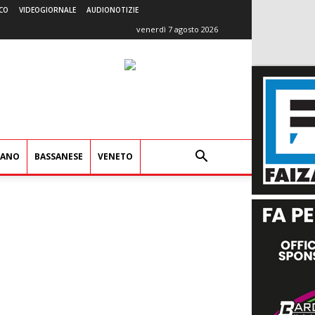
CO
VIDEOGIORNALE
AUDIONOTIZIE
venerdì 7 agosto 2026
IANO
BASSANESE
VENETO