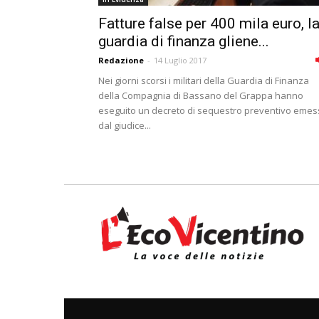
Fatture false per 400 mila euro, l
guardia di finanza gliene...
Redazione
-
14 Luglio 2017
Nei giorni scorsi i militari della Guardia di Finanza
della Compagnia di Bassano del Grappa hanno
eseguito un decreto di sequestro preventivo eme
dal giudice...