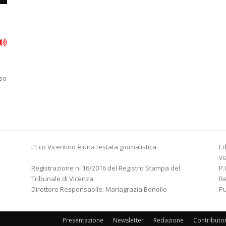
a
sso
L’Eco Vicentino è una testata giornalistica
Ed
vi
Registrazione n. 16/2016 del Registro Stampa del
P.
Tribunale di Vicenza
R
Direttore Responsabile: Mariagrazia Bonollo
Pu
Presentazione
Newsletter
Redazione
Contributo