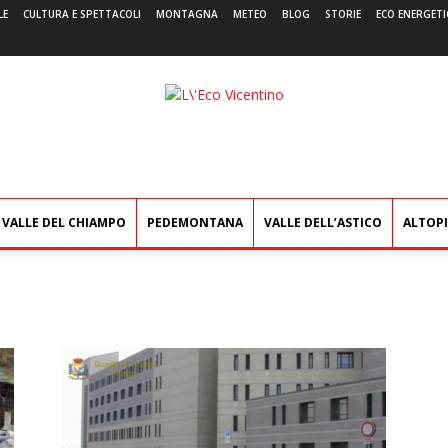
LE
CULTURA E SPETTACOLI
MONTAGNA
METEO
BLOG
STORIE
ECO ENERGETI
L'Eco
Vicentino
VALLE DEL CHIAMPO
PEDEMONTANA
VALLE DELL’ASTICO
ALTOP