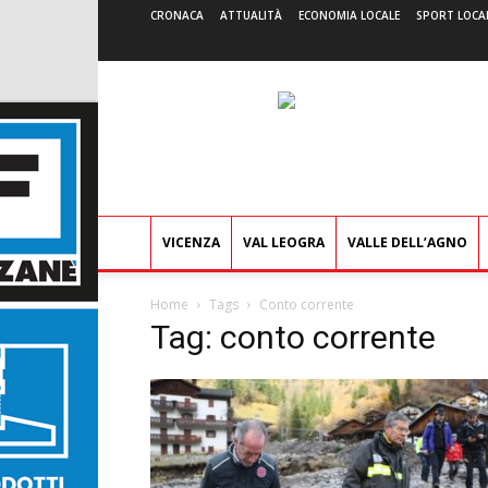
CRONACA
ATTUALITÀ
ECONOMIA LOCALE
SPORT LOCA
VICENZA
VAL LEOGRA
VALLE DELL’AGNO
Home
Tags
Conto corrente
Tag: conto corrente