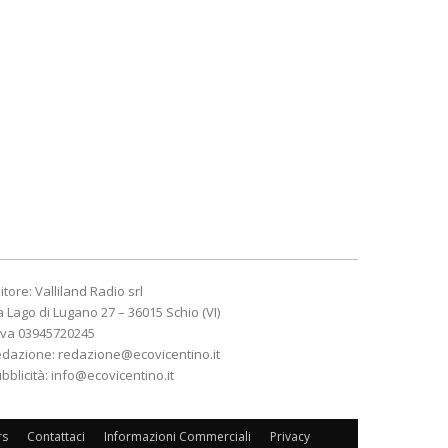
itore: Valliland Radio srl
a Lago di Lugano 27 – 36015 Schio (VI)
Iva 03945720245
edazione:
redazione@ecovicentino.it
bblicità:
info@ecovicentino.it
rs
Contattaci
Informazioni Commerciali
Privacy