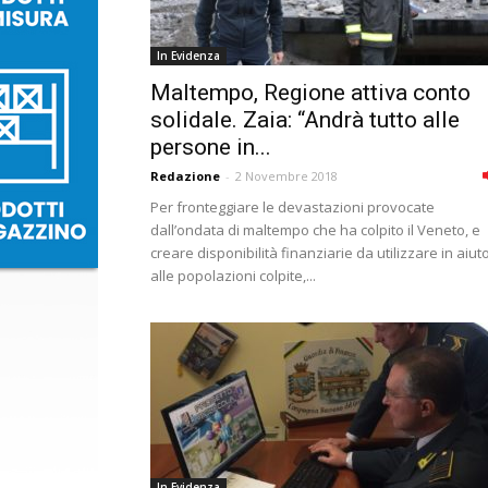
In Evidenza
Maltempo, Regione attiva conto
solidale. Zaia: “Andrà tutto alle
persone in...
Redazione
-
2 Novembre 2018
Per fronteggiare le devastazioni provocate
dall’ondata di maltempo che ha colpito il Veneto, e
creare disponibilità finanziarie da utilizzare in aiut
alle popolazioni colpite,...
In Evidenza