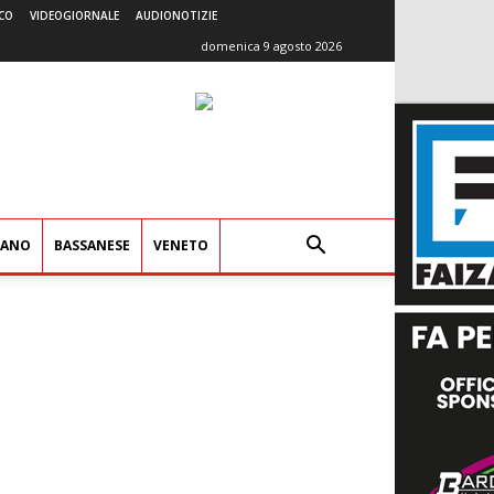
CO
VIDEOGIORNALE
AUDIONOTIZIE
domenica 9 agosto 2026
IANO
BASSANESE
VENETO