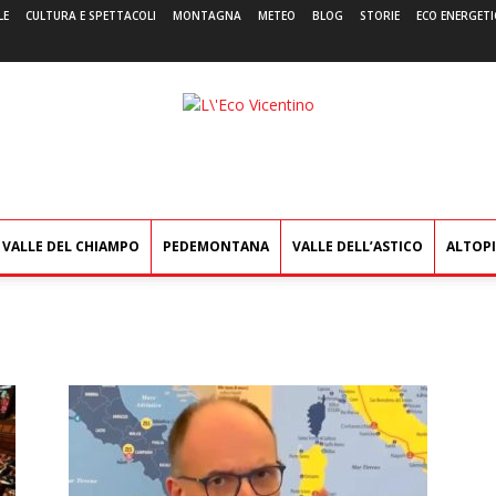
LE
CULTURA E SPETTACOLI
MONTAGNA
METEO
BLOG
STORIE
ECO ENERGETI
L'Eco
Vicentino
VALLE DEL CHIAMPO
PEDEMONTANA
VALLE DELL’ASTICO
ALTOP