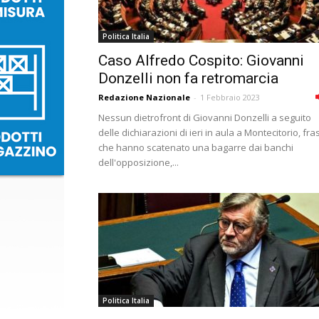
Politica Italia
Caso Alfredo Cospito: Giovanni
Donzelli non fa retromarcia
Redazione Nazionale
-
1 Febbraio 2023
Nessun dietrofront di Giovanni Donzelli a seguito
delle dichiarazioni di ieri in aula a Montecitorio, fras
che hanno scatenato una bagarre dai banchi
dell'opposizione,...
Politica Italia