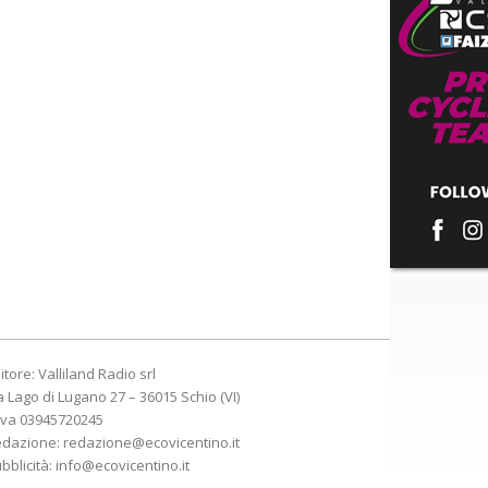
itore: Valliland Radio srl
a Lago di Lugano 27 – 36015 Schio (VI)
Iva 03945720245
edazione:
redazione@ecovicentino.it
bblicità:
info@ecovicentino.it