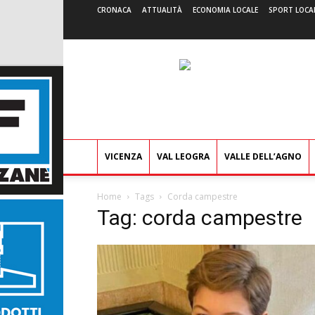
CRONACA
ATTUALITÀ
ECONOMIA LOCALE
SPORT LOCA
VICENZA
VAL LEOGRA
VALLE DELL’AGNO
Home
Tags
Corda campestre
Tag: corda campestre