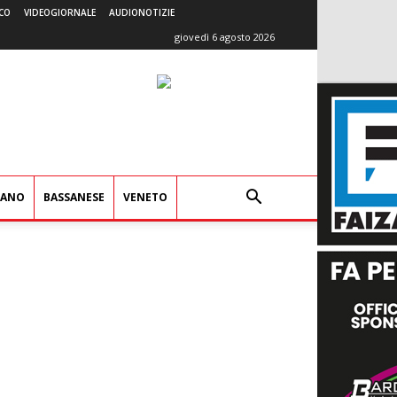
CO
VIDEOGIORNALE
AUDIONOTIZIE
giovedì 6 agosto 2026
IANO
BASSANESE
VENETO