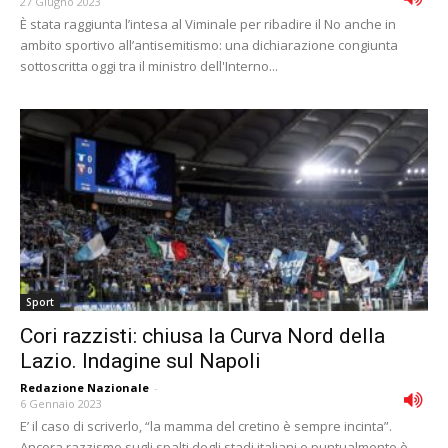
27 Giugno 2023
È stata raggiunta l’intesa al Viminale per ribadire il No anche in
ambito sportivo all’antisemitismo: una dichiarazione congiunta
sottoscritta oggi tra il ministro dell'Interno...
Sport
Cori razzisti: chiusa la Curva Nord della
Lazio. Indagine sul Napoli
Redazione Nazionale
-
6 Gennaio 2023
E’ il caso di scriverlo, “la mamma del cretino è sempre incinta”.
Ancora razzismo sugli spalti degli stadi italiani e puntualmente è