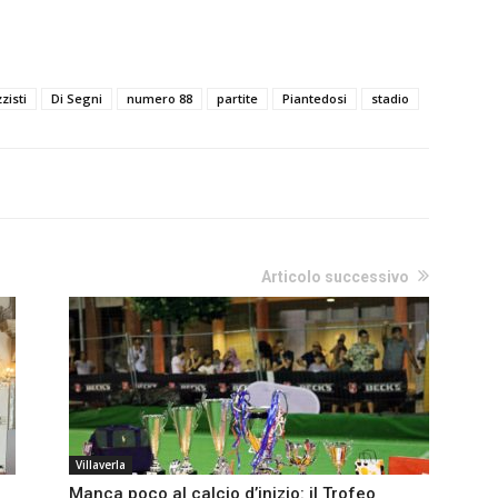
zisti
Di Segni
numero 88
partite
Piantedosi
stadio
Articolo successivo
Villaverla
Manca poco al calcio d’inizio: il Trofeo