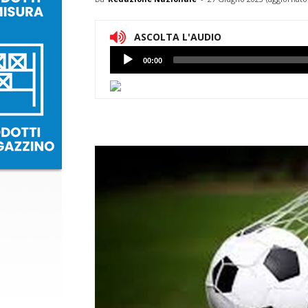
ASCOLTA L'AUDIO
Lettore
00:00
Audio