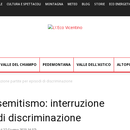
LE
CULTURA E SPETTACOLI
MONTAGNA
METEO
BLOG
STORIE
ECO ENERGETI
L'Eco
Vicentino
VALLE DEL CHIAMPO
PEDEMONTANA
VALLE DELL’ASTICO
ALTOP
uzione partite per episodi di discriminazione
isemitismo: interruzione
di discriminazione
 il
27 Giugno 2023 16:37
)