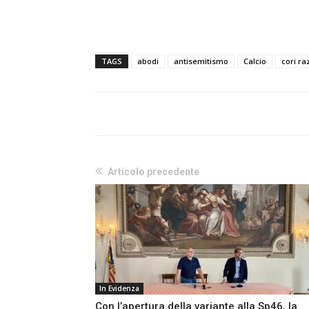
TAGS
abodi
antisemitismo
Calcio
cori raz
Articolo precedente
In Evidenza
Con l’apertura della variante alla Sp46, la