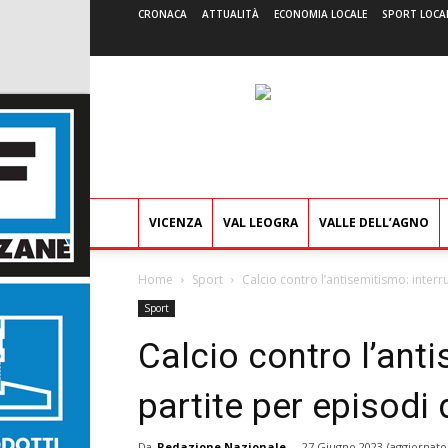
CRONACA
ATTUALITÀ
ECONOMIA LOCALE
SPORT LOCA
VICENZA
VAL LEOGRA
VALLE DELL’AGNO
Home
Sport
Calcio contro l’antisemitismo: interr
Sport
Calcio contro l’ant
partite per episodi 
Da
Redazione Nazionale
-
27 Giugno 2023
(aggiornato