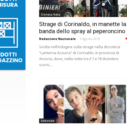
Cronaca Italia
Strage di Corinaldo, in manette la
banda dello spray al peperoncino
Redazione Nazionale
-
3 Agosto 2019
Svolta nell’indagine sulla strage nella discoteca
“Lanterna Azzurra” di Corinaldo, in provincia di
Ancona, dove, nella notte tra il 7 e l'8 dicembre
scorsi,...
Editoriale