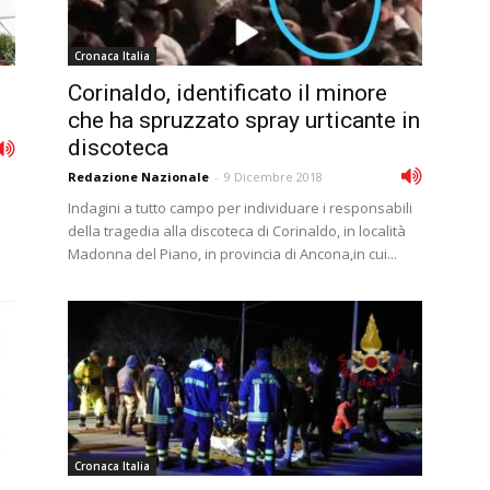
Cronaca Italia
Corinaldo, identificato il minore
che ha spruzzato spray urticante in
discoteca
Redazione Nazionale
-
9 Dicembre 2018
Indagini a tutto campo per individuare i responsabili
della tragedia alla discoteca di Corinaldo, in località
Madonna del Piano, in provincia di Ancona,in cui...
Cronaca Italia