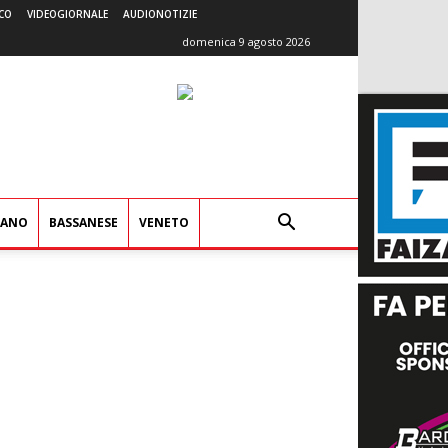
CO
VIDEOGIORNALE
AUDIONOTIZIE
domenica 9 agosto 2026
IANO
BASSANESE
VENETO