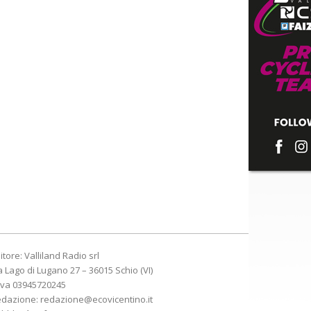
itore: Valliland Radio srl
a Lago di Lugano 27 – 36015 Schio (VI)
Iva 03945720245
edazione:
redazione@ecovicentino.it