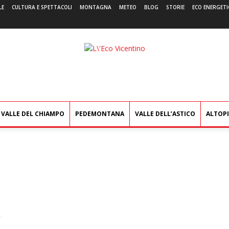
LE
CULTURA E SPETTACOLI
MONTAGNA
METEO
BLOG
STORIE
ECO ENERGETI
L'Eco
Vicentino
VALLE DEL CHIAMPO
PEDEMONTANA
VALLE DELL’ASTICO
ALTOP