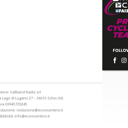
itore: Valliland Radio srl
a Lago di Lugano 27 – 36015 Schio (VI)
Iva 03945720245
edazione:
redazione@ecovicentino.it
bblicità:
info@ecovicentino.it