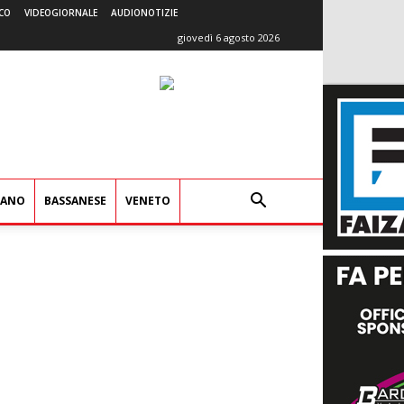
CO
VIDEOGIORNALE
AUDIONOTIZIE
giovedì 6 agosto 2026
IANO
BASSANESE
VENETO