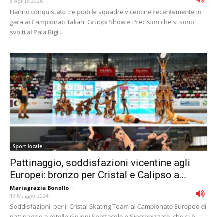
8 Aprile 2026
Hanno conquistato tre podi le squadre vicentine recentemente in
gara ai Campionati italiani Gruppi Show e Precision che si sono
svolti al Pala Bigi...
Sport locale
Pattinaggio, soddisfazioni vicentine agli
Europei: bronzo per Cristal e Calipso a...
Mariagrazia Bonollo
-
19 Maggio 2024
Soddisfazioni per il Cristal Skating Team al Campionato Europeo di
pattinaggio a rotelle Gruppi Spettacolo e Sincronizzato, che si è