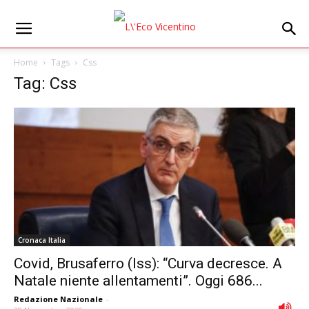
Home
Tags
Css
Tag: Css
Cronaca Italia
Covid, Brusaferro (Iss): “Curva decresce. A
Natale niente allentamenti”. Oggi 686...
Redazione Nazionale
-