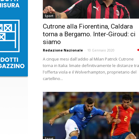
Sport
Cutrone alla Fiorentina, Caldara
torna a Bergamo. Inter-Giroud: ci
siamo
Redazione Nazionale
-
10 Gennaio 2020
A cinque mesi dall'addio al Milan Patrick Cutrone
torna in Italia: limate definitivamente le distanze tr
l'offerta viola e il Wolverhampton, proprietario del
cartellino...
Sport