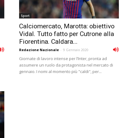
Sport
Calciomercato, Marotta: obiettivo
Vidal. Tutto fatto per Cutrone alla
Fiorentina. Caldara...
Redazione Nazionale
-
9 Gennaio 2020
Giornate di lavoro intense per l’Inter, pronta ad
a
assumere un ruolo da protagonista nel mercato di
gennaio. I nomi al momento più "caldi", per...