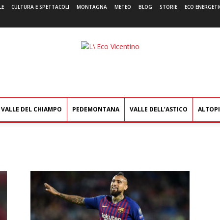
LE
CULTURA E SPETTACOLI
MONTAGNA
METEO
BLOG
STORIE
ECO ENERGETI
L'Eco
Vicentino
VALLE DEL CHIAMPO
PEDEMONTANA
VALLE DELL’ASTICO
ALTOP