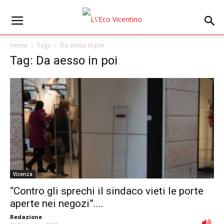
Home
Tags
Da aesso in poi
Tag: Da aesso in poi
Vicenza
“Contro gli sprechi il sindaco vieti le porte
aperte nei negozi”....
Redazione
-